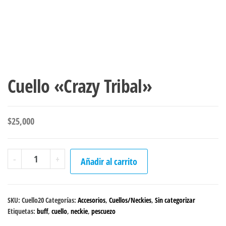
Cuello «Crazy Tribal»
$
25,000
Cuello
-
+
Añadir al carrito
"Crazy
Tribal"
cantidad
SKU:
Cuello20
Categorías:
Accesorios
,
Cuellos/Neckies
,
Sin categorizar
Etiquetas:
buff
,
cuello
,
neckie
,
pescuezo