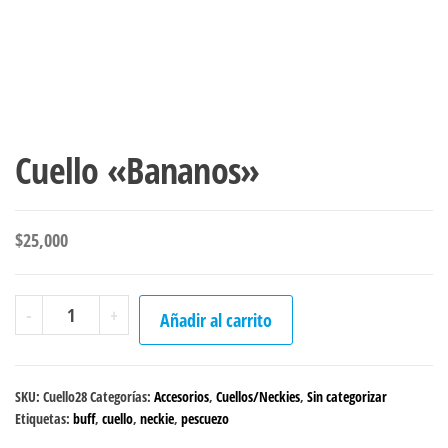
Cuello «Bananos»
$
25,000
Cuello
-
+
Añadir al carrito
"Bananos"
cantidad
SKU:
Cuello28
Categorías:
Accesorios
,
Cuellos/Neckies
,
Sin categorizar
Etiquetas:
buff
,
cuello
,
neckie
,
pescuezo