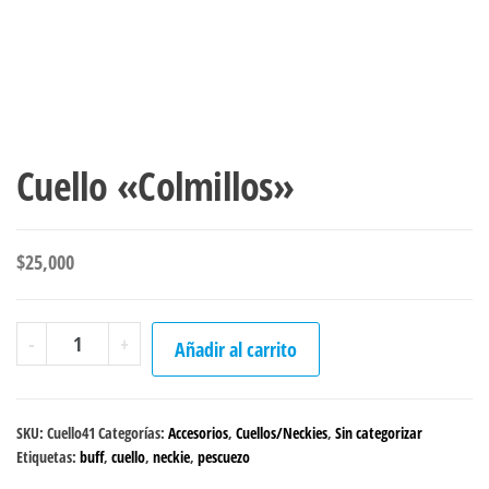
Cuello «Colmillos»
$
25,000
Cuello
-
+
Añadir al carrito
"Colmillos"
cantidad
SKU:
Cuello41
Categorías:
Accesorios
,
Cuellos/Neckies
,
Sin categorizar
Etiquetas:
buff
,
cuello
,
neckie
,
pescuezo