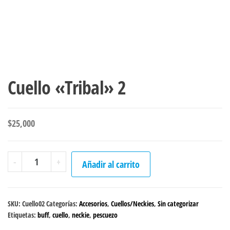
Cuello «Tribal» 2
$
25,000
Cuello
-
+
Añadir al carrito
"Tribal"
2
cantidad
SKU:
Cuello02
Categorías:
Accesorios
,
Cuellos/Neckies
,
Sin categorizar
Etiquetas:
buff
,
cuello
,
neckie
,
pescuezo