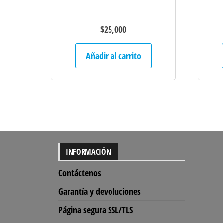
$
25,000
Añadir al carrito
INFORMACIÓN
Contáctenos
Garantía y devoluciones
Página segura SSL/TLS