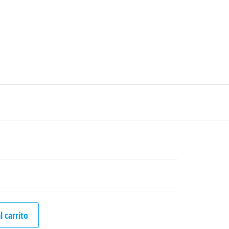
0
$0
strarse
|
Carrito de compras
Medellín – Colombia
»
l carrito