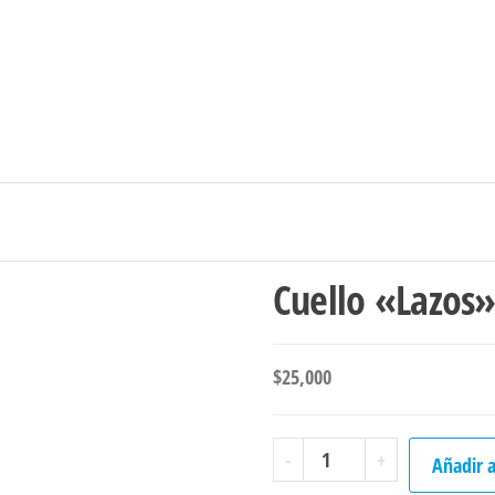
Ingresar/Regi
Cuello «Lazos
$
25,000
Cuello
-
+
Añadir a
"Lazos"