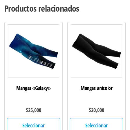
Productos relacionados
Mangas «Galaxy»
Mangas unicolor
$
25,000
$
20,000
Este
Est
Seleccionar
Seleccionar
producto
pro