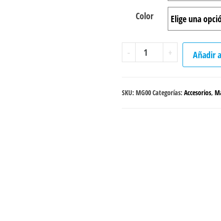
Color
Mangas
-
+
Añadir a
unicolor
cantidad
SKU:
MG00
Categorías:
Accesorios
,
M