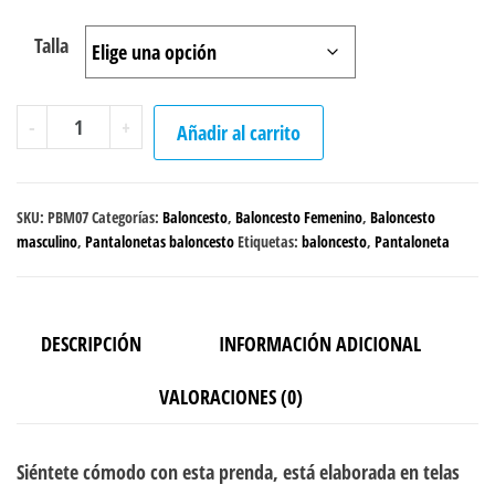
Talla
Pantaloneta
-
+
Añadir al carrito
"Astronauta"
cantidad
SKU:
PBM07
Categorías:
Baloncesto
,
Baloncesto Femenino
,
Baloncesto
masculino
,
Pantalonetas baloncesto
Etiquetas:
baloncesto
,
Pantaloneta
DESCRIPCIÓN
INFORMACIÓN ADICIONAL
VALORACIONES (0)
Siéntete cómodo con esta prenda, está elaborada en telas