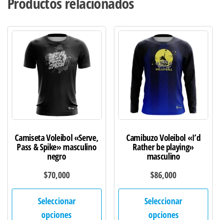
Productos relacionados
Camiseta Voleibol «Serve,
Camibuzo Voleibol «I’d
Pass & Spike» masculino
Rather be playing»
negro
masculino
$
70,000
$
86,000
Este
Est
Seleccionar
Seleccionar
producto
pro
opciones
opciones