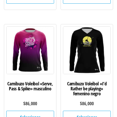
tiene
tie
múltiples
múl
variantes.
var
Las
Las
opciones
opc
se
se
pueden
pu
elegir
ele
en
en
la
la
página
pág
de
de
Camibuzo Voleibol «Serve,
Camibuzo Voleibol «I’d
producto
pro
Pass & Spike» masculino
Rather be playing»
femenino negro
$
86,000
$
86,000
Este
Est