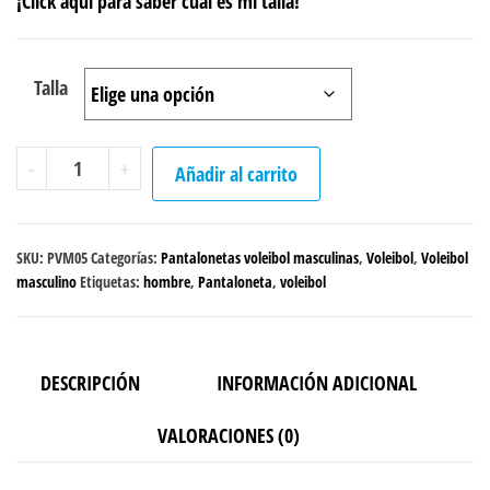
¡Click aquí para saber cuál es mi talla!
Talla
Pantaloneta
-
+
Añadir al carrito
"Triangulos
azules"
cantidad
SKU:
PVM05
Categorías:
Pantalonetas voleibol masculinas
,
Voleibol
,
Voleibol
masculino
Etiquetas:
hombre
,
Pantaloneta
,
voleibol
DESCRIPCIÓN
INFORMACIÓN ADICIONAL
VALORACIONES (0)