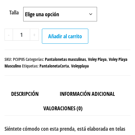
Talla
Pantaloneta
-
+
Añadir al carrito
"Palms"
cantidad
SKU:
PCVP05
Categorías:
Pantalonetas masculinas
,
Voley Playa
,
Voley Playa
Masculino
Etiquetas:
PantalonetaCorta
,
Voleyplaya
DESCRIPCIÓN
INFORMACIÓN ADICIONAL
VALORACIONES (0)
Siéntete cómodo con esta prenda, está elaborada en telas