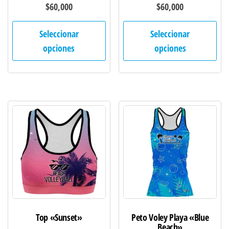
$
60,000
$
60,000
Este
Est
Seleccionar
Seleccionar
producto
pro
opciones
opciones
tiene
tie
múltiples
múl
variantes.
var
Las
Las
opciones
opc
se
se
pueden
pu
elegir
ele
en
en
la
la
página
pág
de
de
Top «Sunset»
Peto Voley Playa «Blue
producto
pro
Beach»