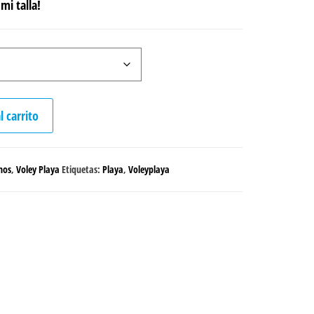
mi talla!
l carrito
nos
,
Voley Playa
Etiquetas:
Playa
,
Voleyplaya