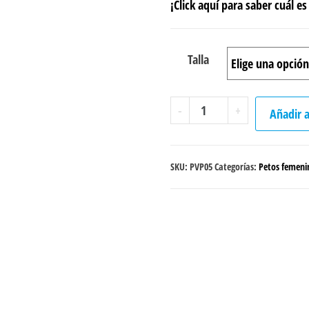
¡Click aquí para saber cuál es 
Talla
Peto
-
+
Añadir a
Voley
Playa
"Volleycat"
SKU:
PVP05
Categorías:
Petos femeni
cantidad