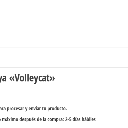
0
$0
strarse
|
Carrito de compras
Medellín – Colombia
ya «Volleycat»
ra procesar y enviar tu producto.
 máximo después de la compra: 2-5 días hábiles