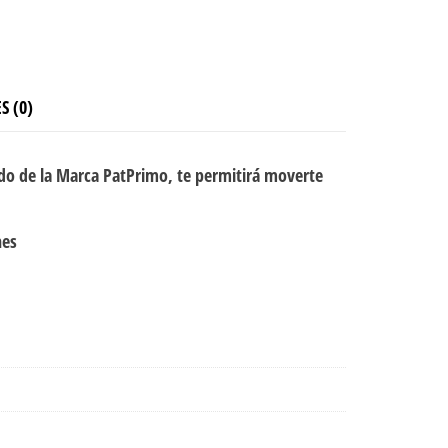
S (0)
do de la Marca PatPrimo, te permitirá moverte
nes