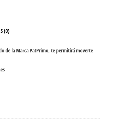
S (0)
do de la Marca PatPrimo, te permitirá moverte
nes