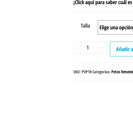
¡Click aquí para saber cuál es 
Talla
Peto
-
+
Añadir a
Voley
Playa
"Sea"
SKU:
PVP10
Categorías:
Petos femeni
cantidad