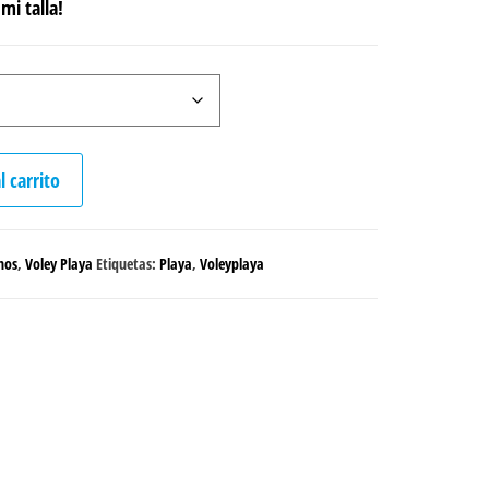
mi talla!
l carrito
nos
,
Voley Playa
Etiquetas:
Playa
,
Voleyplaya