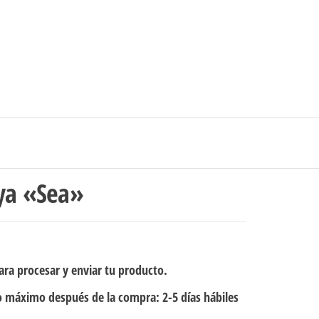
0
$0
strarse
|
Carrito de compras
Medellín – Colombia
aya «Sea»
ra procesar y enviar tu producto.
 máximo después de la compra: 2-5 días hábiles