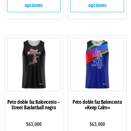
producto
pro
opciones
opciones
tiene
tie
múltiples
múl
variantes.
var
Las
Las
opciones
opc
se
se
pueden
pu
elegir
ele
en
en
la
la
página
pág
de
de
Peto doble faz Baloncesto –
Peto doble faz Baloncesto
producto
pro
Street Basketball negro
«Keep Calm»
$
63,000
$
63,000