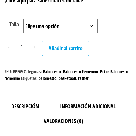
¡Click aquí para saber cuál es mi talla!
Talla
Peto
-
+
Añadir al carrito
sencillo
Baloncesto
"I'd
SKU:
BPF69
Categorías:
Baloncesto
,
Baloncesto Femenino
,
Petos Baloncesto
rather
femenino
Etiquetas:
baloncesto
,
basketball
,
rather
be
playing"
Femenino
DESCRIPCIÓN
INFORMACIÓN ADICIONAL
cantidad
VALORACIONES (0)