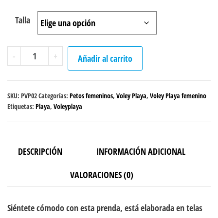
Talla
Peto
-
+
Añadir al carrito
Voley
Playa
"Dawn"
SKU:
PVP02
Categorías:
Petos femeninos
,
Voley Playa
,
Voley Playa femenino
cantidad
Etiquetas:
Playa
,
Voleyplaya
DESCRIPCIÓN
INFORMACIÓN ADICIONAL
VALORACIONES (0)
Siéntete cómodo con esta prenda, está elaborada en telas