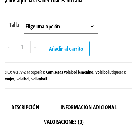
¡Click aquí para saber cuál es mi talla!
Talla
Camiseta
-
+
Añadir al carrito
Voleibol
femenino
Negra
SKU:
VCF77-2
Categorías:
Camisetas voleibol femenino
,
Voleibol
Etiquetas:
cantidad
mujer
,
voleibol
,
volleyball
DESCRIPCIÓN
INFORMACIÓN ADICIONAL
VALORACIONES (0)