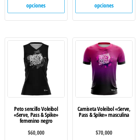
producto
pro
opciones
opciones
tiene
tie
múltiples
múl
variantes.
var
Las
Las
opciones
opc
se
se
pueden
pu
elegir
ele
en
en
la
la
página
pág
de
de
Peto sencillo Voleibol
Camiseta Voleibol «Serve,
producto
pro
«Serve, Pass & Spike»
Pass & Spike» masculina
femenino negro
$
60,000
$
70,000