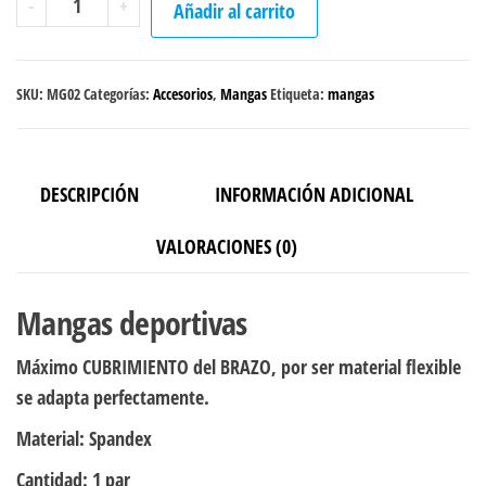
-
+
Añadir al carrito
"Green
points"
cantidad
SKU:
MG02
Categorías:
Accesorios
,
Mangas
Etiqueta:
mangas
DESCRIPCIÓN
INFORMACIÓN ADICIONAL
VALORACIONES (0)
Mangas deportivas
Máximo CUBRIMIENTO del BRAZO, por ser material flexible
se adapta perfectamente.
Material:
Spandex
Cantidad
: 1 par