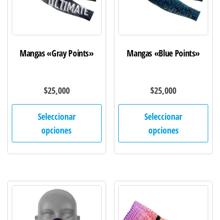
Mangas «Gray Points»
Mangas «Blue Points»
$
25,000
$
25,000
Este
Est
Seleccionar
Seleccionar
producto
pro
opciones
opciones
tiene
tie
múltiples
múl
variantes.
var
Las
Las
opciones
opc
se
se
pueden
pu