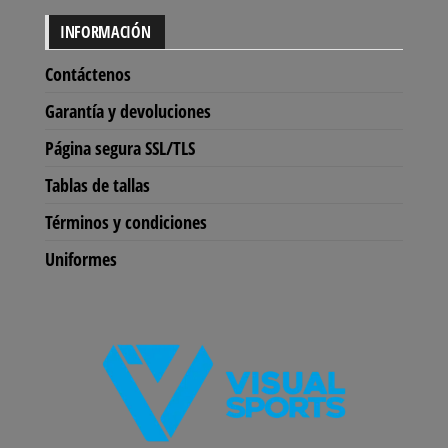
se
INFORMACIÓN
pu
ele
Contáctenos
en
Garantía y devoluciones
la
Página segura SSL/TLS
pág
de
Tablas de tallas
pro
Términos y condiciones
Uniformes