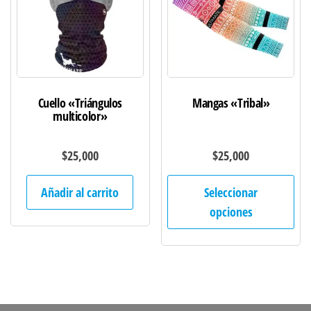
elegir
ele
en
en
la
la
página
pág
de
de
Cuello «Triángulos
Mangas «Tribal»
producto
pro
multicolor»
$
25,000
$
25,000
Est
Añadir al carrito
Seleccionar
pro
opciones
tie
múl
var
Las
opc