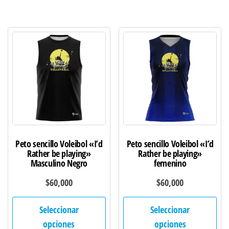
variantes.
var
Las
Las
opciones
opc
se
se
pueden
pu
elegir
ele
en
en
la
la
página
pág
de
de
Peto sencillo Voleibol «I’d
Peto sencillo Voleibol «I’d
producto
pro
Rather be playing»
Rather be playing»
Masculino Negro
femenino
$
60,000
$
60,000
Este
Est
Seleccionar
Seleccionar
producto
pro
opciones
opciones