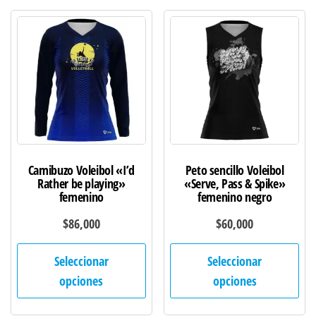
Camibuzo Voleibol «I’d
Peto sencillo Voleibol
Rather be playing»
«Serve, Pass & Spike»
femenino
femenino negro
$
86,000
$
60,000
Este
Est
Seleccionar
Seleccionar
producto
pro
opciones
opciones
tiene
tie
múltiples
múl