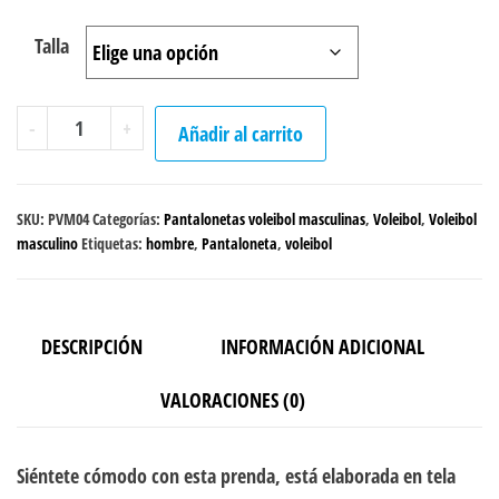
Talla
Pantaloneta
-
+
Añadir al carrito
"Colores"
cantidad
SKU:
PVM04
Categorías:
Pantalonetas voleibol masculinas
,
Voleibol
,
Voleibol
masculino
Etiquetas:
hombre
,
Pantaloneta
,
voleibol
DESCRIPCIÓN
INFORMACIÓN ADICIONAL
VALORACIONES (0)
Siéntete cómodo con esta prenda, está elaborada en tela