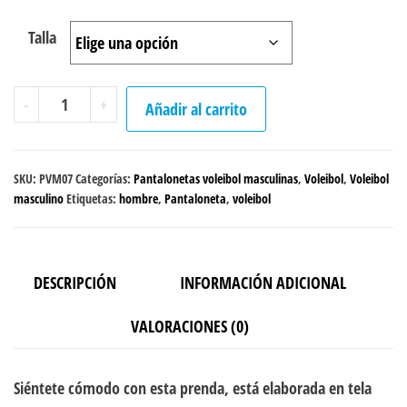
Talla
Pantaloneta
-
+
Añadir al carrito
"Puntos"
cantidad
SKU:
PVM07
Categorías:
Pantalonetas voleibol masculinas
,
Voleibol
,
Voleibol
masculino
Etiquetas:
hombre
,
Pantaloneta
,
voleibol
DESCRIPCIÓN
INFORMACIÓN ADICIONAL
VALORACIONES (0)
Siéntete cómodo con esta prenda, está elaborada en tela