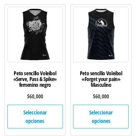
Peto sencillo Voleibol
Peto sencillo Voleibol
«Serve, Pass & Spike»
«Forget your pain»
femenino negro
Masculino
$
60,000
$
60,000
Este
Est
Seleccionar
Seleccionar
producto
pro
opciones
opciones
tiene
tie
múltiples
múl