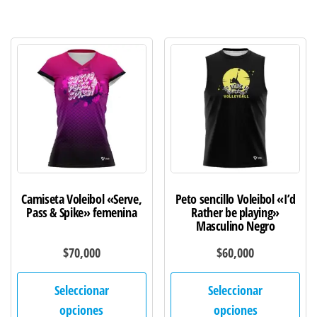
variantes.
var
Las
Las
opciones
opc
se
se
pueden
pu
elegir
ele
en
en
la
la
página
pág
de
de
Camiseta Voleibol «Serve,
Peto sencillo Voleibol «I’d
producto
pro
Pass & Spike» femenina
Rather be playing»
Masculino Negro
$
70,000
$
60,000
Este
Est
Seleccionar
Seleccionar
producto
pro
opciones
opciones