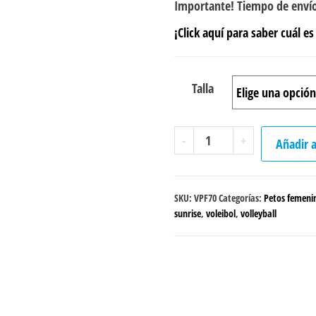
Importante! Tiempo de envío
¡Click aquí para saber cuál es 
Talla
Peto
-
+
Añadir a
sencillo
Voleibol
"Sunrise"
SKU:
VPF70
Categorías:
Petos femenin
femenino
sunrise
,
voleibol
,
volleyball
cantidad