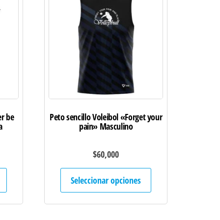
er be
Peto sencillo Voleibol «Forget your
a
pain» Masculino
$
60,000
Este
Este
Seleccionar opciones
producto
producto
tiene
tiene
múltiples
múltiples