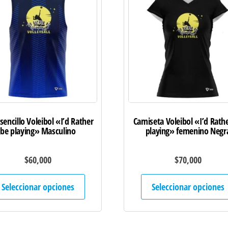
sencillo Voleibol «I’d Rather
Camiseta Voleibol «I’d Rath
be playing» Masculino
playing» femenino Negr
$
60,000
$
70,000
Este
Seleccionar opciones
Seleccionar opciones
producto
tiene
múltiples