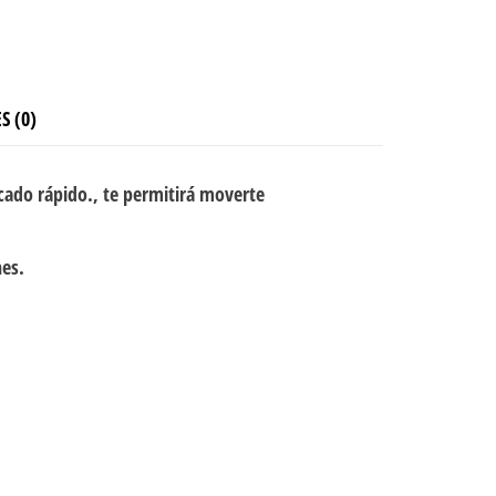
S (0)
cado rápido., te permitirá moverte
nes.