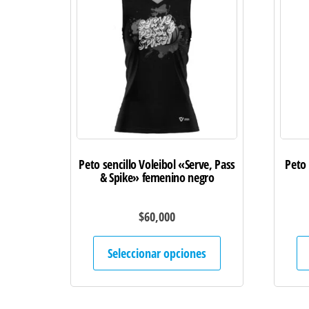
Peto sencillo Voleibol «Serve, Pass
Peto 
& Spike» femenino negro
$
60,000
Este
Seleccionar opciones
producto
tiene
múltiples