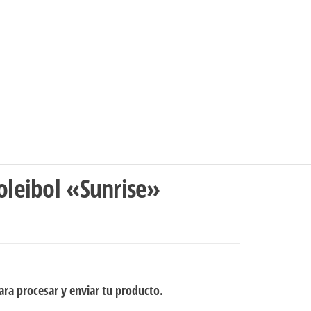
0
$0
strarse
|
Carrito de compras
Medellín – Colombia
Voleibol «Sunrise»
ra procesar y enviar tu producto.