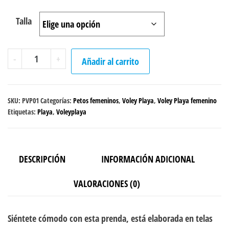
Talla
Peto
-
+
Añadir al carrito
Voley
Playa
"Blue
SKU:
PVP01
Categorías:
Petos femeninos
,
Voley Playa
,
Voley Playa femenino
Sky"
Etiquetas:
Playa
,
Voleyplaya
cantidad
DESCRIPCIÓN
INFORMACIÓN ADICIONAL
VALORACIONES (0)
Siéntete cómodo con esta prenda, está elaborada en telas