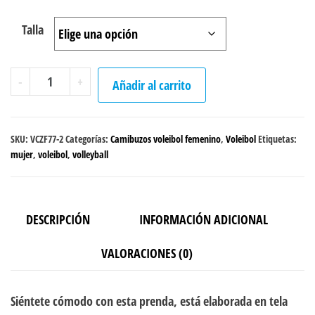
Talla
Camibuzo
-
+
Añadir al carrito
Voleibol
femenino
negro
SKU:
VCZF77-2
Categorías:
Camibuzos voleibol femenino
,
Voleibol
Etiquetas:
cantidad
mujer
,
voleibol
,
volleyball
DESCRIPCIÓN
INFORMACIÓN ADICIONAL
VALORACIONES (0)
Siéntete cómodo con esta prenda, está elaborada en tela