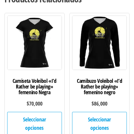
Camiseta Voleibol «I’d
Camibuzo Voleibol «I’d
Rather be playing»
Rather be playing»
femenino Negra
femenino negro
$
70,000
$
86,000
Este
Est
Seleccionar
Seleccionar
producto
pro
opciones
opciones
tiene
tie