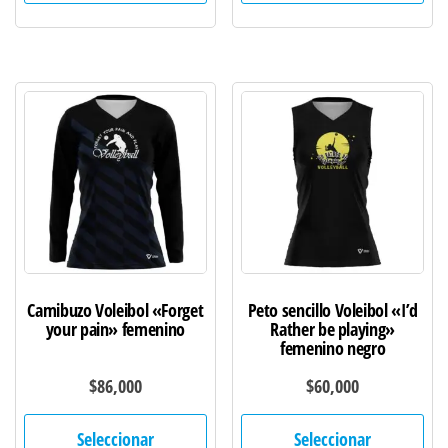
múltiples
múl
variantes.
var
Las
Las
opciones
opc
se
se
pueden
pu
elegir
ele
en
en
la
la
página
pág
de
de
Camibuzo Voleibol «Forget
Peto sencillo Voleibol «I’d
producto
pro
your pain» femenino
Rather be playing»
femenino negro
$
86,000
$
60,000
Este
Est
Seleccionar
Seleccionar